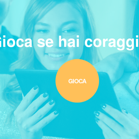
ioca se hai coragg
GIOCA