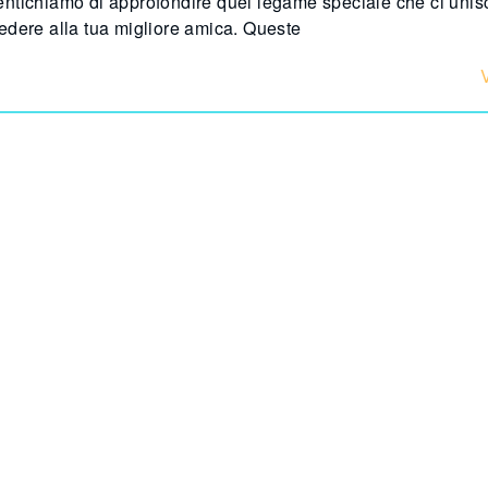
dimentichiamo di approfondire quel legame speciale che ci uni
edere alla tua migliore amica. Queste
V
o Divertente per Rafforzare il Legam
to popolare come Obbligo o Verità possa diventare un gioco 
erezza e profondità alla loro relazione. Sì, avete letto ben
n un ponte verso una connessione più
V
on i tuoi amici