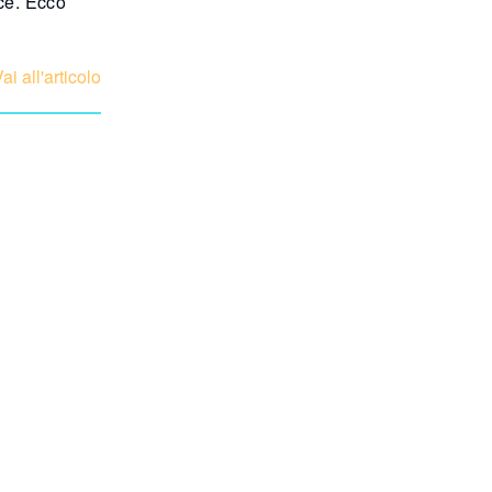
sce. Ecco
ai all'articolo
e
fantastico
e: stiamo
ai all'articolo