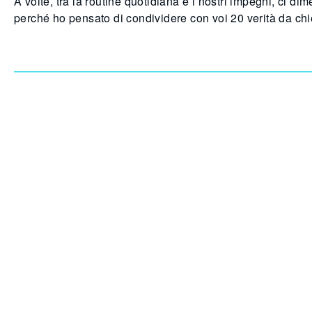
A volte, tra la routine quotidiana e i nostri impegni, ci 
perché ho pensato di condividere con voi 20 verità da chi
Obbligo o Verità per Coppie: Un Mod
10 Marzo
Oggi voglio parlare di come un gioco tanto semplice quan
per le coppie che desiderano aggiungere un pizzico di legg
parlando di trasformare questo classico gioco da festa i
20 obblighi e 20 verità per giocare c
16 Luglio